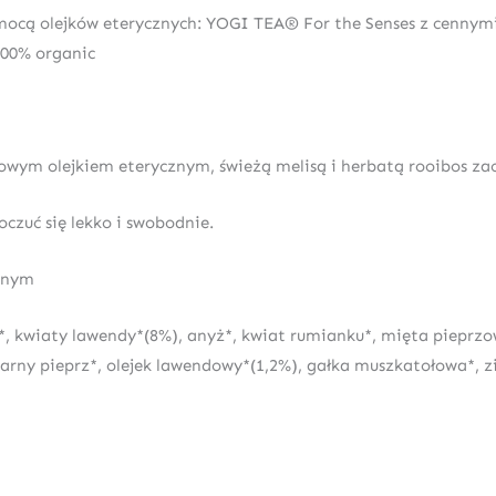
ą olejków eterycznych: YOGI TEA® For the Senses z cennymi,
 100% organic
m olejkiem eterycznym, świeżą melisą i herbatą rooibos zach
uć się lekko i swobodnie.
znym
a*, kwiaty lawendy*(8%), anyż*, kwiat rumianku*, mięta pieprzo
czarny pieprz*, olejek lawendowy*(1,2%), gałka muszkatołowa*, zi