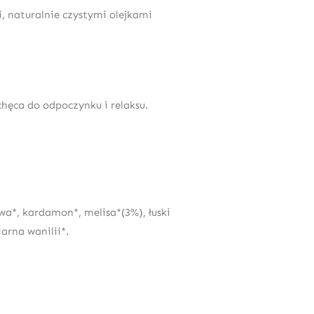
 naturalnie czystymi olejkami
ęca do odpoczynku i relaksu.
wa*, kardamon*, melisa*(3%), łuski
arna wanilii*.