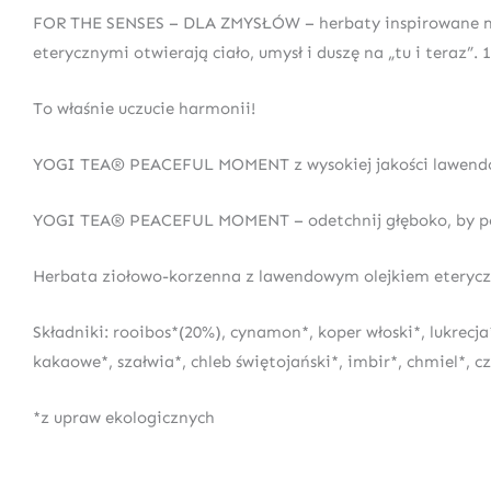
FOR THE SENSES – DLA ZMYSŁÓW – herbaty inspirowane moc
eterycznymi otwierają ciało, umysł i duszę na „tu i teraz”.
To właśnie uczucie harmonii!
YOGI TEA® PEACEFUL MOMENT z wysokiej jakości lawendowy
YOGI TEA® PEACEFUL MOMENT – odetchnij głęboko, by pocz
Herbata ziołowo-korzenna z lawendowym olejkiem eteryc
Składniki: rooibos*(20%), cynamon*, koper włoski*, lukrecj
kakaowe*, szałwia*, chleb świętojański*, imbir*, chmiel*, 
*z upraw ekologicznych