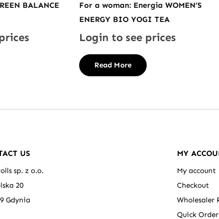
GREEN BALANCE
For a woman: Energia WOMEN’S
ENERGY BIO YOGI TEA
prices
Login to see prices
Read More
TACT US
MY ACCOU
olls sp. z o.o.
My account
olska 20
Checkout
39 Gdynia
Wholesaler 
Quick Order