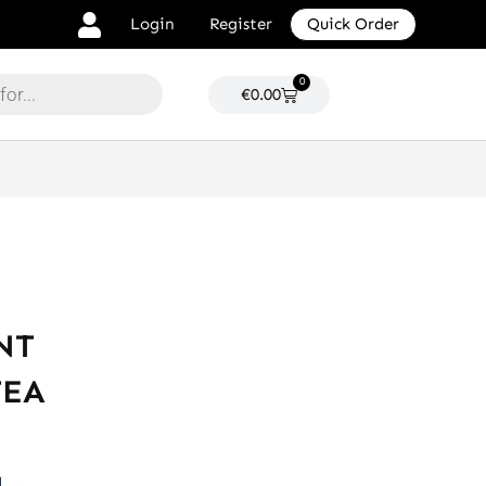
Login
Register
Quick Order
0
Cart
€
0.00
NT
TEA