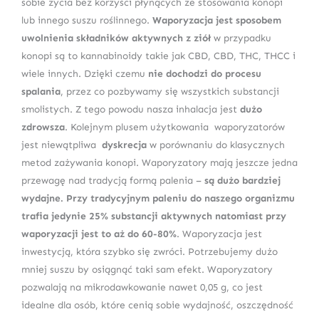
sobie życia bez korzyści płynących ze stosowania konopi
lub innego suszu roślinnego.
Waporyzacja jest sposobem
uwolnienia składników aktywnych z ziół
w przypadku
konopi są to kannabinoidy takie jak CBD, CBD, THC, THCC i
wiele innych. Dzięki czemu
nie dochodzi do procesu
spalania
, przez co pozbywamy się wszystkich substancji
smolistych. Z tego powodu nasza inhalacja jest
dużo
zdrowsza
. Kolejnym plusem użytkowania waporyzatorów
jest niewątpliwa
dyskrecja
w porównaniu do klasycznych
metod zażywania konopi. Waporyzatory mają jeszcze jedna
przewagę nad tradycją formą palenia –
są dużo bardziej
wydajne. Przy tradycyjnym paleniu do naszego organizmu
trafia jedynie 25% substancji aktywnych natomiast przy
waporyzacji jest to aż do 60-80%
. Waporyzacja jest
inwestycją, która szybko się zwróci. Potrzebujemy dużo
mniej suszu by osiągnąć taki sam efekt. Waporyzatory
pozwalają na mikrodawkowanie nawet 0,05 g, co jest
idealne dla osób, które cenią sobie wydajność, oszczędność