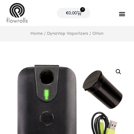
Skip
0
to
Cart
€
0.00
content
Products search
Home
/
DynaVap Vaporizers
/ Orion