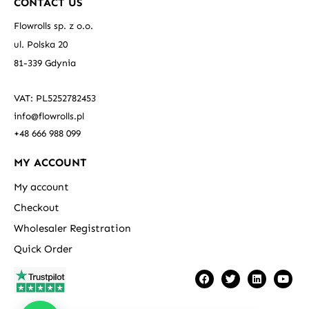
CONTACT US
Flowrolls sp. z o.o.
ul. Polska 20
81-339 Gdynia
VAT: PL5252782453
info@flowrolls.pl
+48 666 988 099
MY ACCOUNT
My account
Checkout
Wholesaler Registration
Quick Order
F
T
L
Y
a
w
i
o
c
i
n
u
e
t
k
t